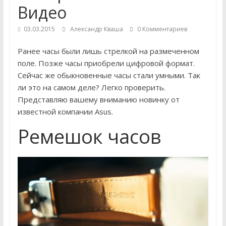
устройствах
Видео
Обзоры
03.03.2015
Александр Кваша
0 Комментариев
и
ремонт
Ранее часы были лишь стрелкой на размеченном
компьютеров,
поле. Позже часы приобрели цифровой формат.
мобильных
Сейчас же обыкновенные часы стали умными. Так
гаджетов
ли это на самом деле? Легко проверить.
и
Представляю вашему вниманию новинку от
другой
известной компании Asus.
электроники
Ремешок часов