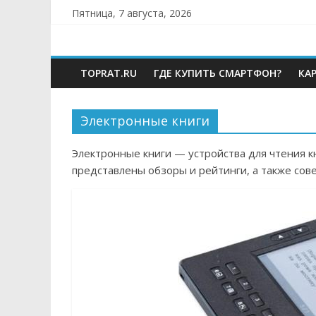
Skip
Пятница, 7 августа, 2026
to
TOPRAT.RU
content
TOPRAT.RU
ГДЕ КУПИТЬ СМАРТФОН?
КА
—
Сайт
Электронные книги
Электронные книги — устройства для чтения к
о
представлены обзоры и рейтинги, а также сов
компьютерах
и
мобильных