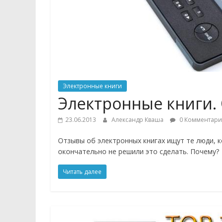
устройствах
Обзоры
и
ремонт
компьютеров,
мобильных
Электронные книги
гаджетов
Электронные книги.
и
другой
23.06.2013
Александр Кваша
0 Комментари
электроники
Отзывы об электронных книгах ищут те люди, 
окончательно не решили это сделать. Почему?
Читать далее