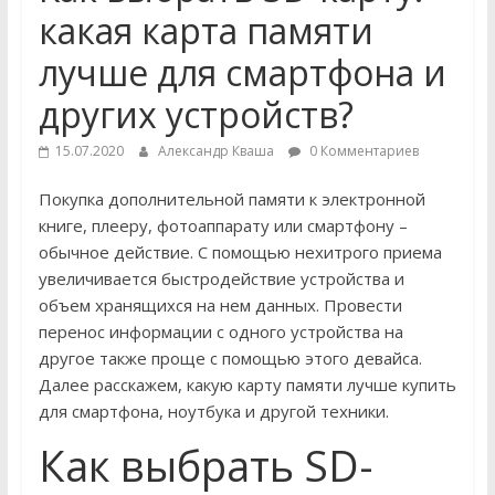
устройствах
какая карта памяти
Обзоры
лучше для смартфона и
и
других устройств?
ремонт
компьютеров,
15.07.2020
Александр Кваша
0 Комментариев
мобильных
гаджетов
Покупка дополнительной памяти к электронной
и
книге, плееру, фотоаппарату или смартфону –
другой
обычное действие. С помощью нехитрого приема
электроники
увеличивается быстродействие устройства и
объем хранящихся на нем данных. Провести
перенос информации с одного устройства на
другое также проще с помощью этого девайса.
Далее расскажем, какую карту памяти лучше купить
для смартфона, ноутбука и другой техники.
Как выбрать SD-