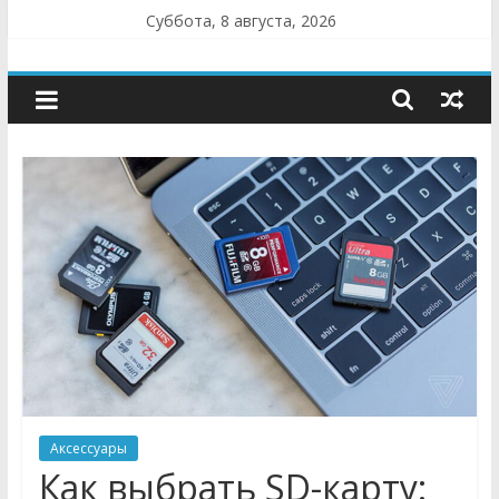
Skip
Суббота, 8 августа, 2026
to
TOPRAT.RU
content
—
Сайт
о
компьютерах
и
мобильных
Аксессуары
Как выбрать SD-карту: