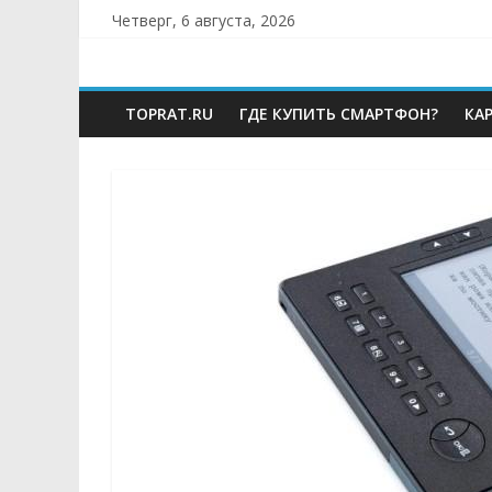
Skip
Четверг, 6 августа, 2026
to
TOPRAT.RU
content
TOPRAT.RU
ГДЕ КУПИТЬ СМАРТФОН?
КА
—
Сайт
о
компьютерах
и
мобильных