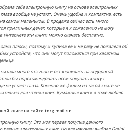
обрела себе электронную книгу на основе электронных
глаза вообще не устают. Очень удобна и компактна, есть
на самом маленьком. В продаже сейчас есть много
тоя приличных денег, которые я к сожалению не могу
в Интернете эти книги можно скачать бесплатно.
одни плюсы, поэтому и купила ее и не разу не пожалела об
юбых устройств, что они могут поломаться при халатном
дельца.
, читала много отзывов и остановилась на недорогой
 Хотела бы порекомендовать всем покупать книгу с
 не устают глаза. Конечно же фильм на такой книге не
ительно для чтения книг. Бумажные книги я тоже люблю
й книге на сайте torg.mail.ru:
тронную книгу. Это моя первая покупка данного
го разных электронных книг. Но все наконец выбрал Gmini