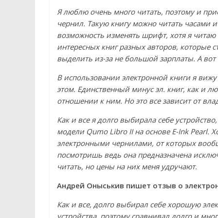
Я люблю очень много читать, поэтому и при
чернил. Такую книгу можно читать часами и 
возможность изменять шрифт, хотя я читаю 
интересных книг разных авторов, которые с
выделить из-за не большой зарплаты. А вот 
В использовании электронной книги я вижу 
этом. Единственный минус эл. книг, как и л
отношении к ним. Но это все зависит от вла
Как и все я долго выбирала себе устройство
модели Qumo Libro II на основе E-Ink Pearl.
электронными чернилами, от которых вообще
посмотришь ведь она предназначена исключ
читать, но цены на них меня удручают.
Андрей Оныськив пишет отзыв о электронно
Как и все, долго выбирал себе хорошую элек
устройства, поэтому сравнивал долго и мно