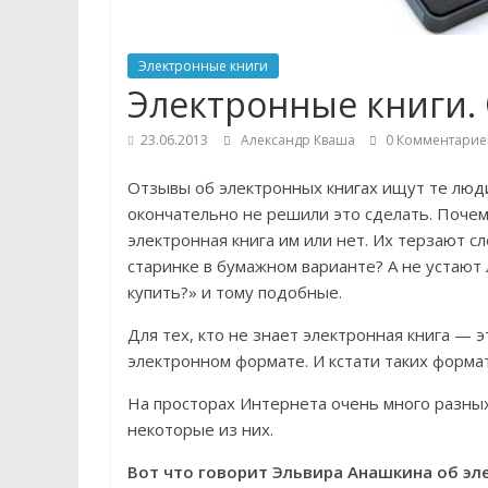
устройствах
Обзоры
Электронные книги
и
Электронные книги.
ремонт
компьютеров,
23.06.2013
Александр Кваша
0 Комментарие
мобильных
Отзывы об электронных книгах ищут те люд
гаджетов
окончательно не решили это сделать. Почем
и
электронная книга им или нет. Их терзают 
другой
старинке в бумажном варианте? А не устают 
электроники
купить?» и тому подобные.
Для тех, кто не знает электронная книга — 
электронном формате. И кстати таких форма
На просторах Интернета очень много разных
некоторые из них.
Вот что говорит Эльвира Анашкина об элек